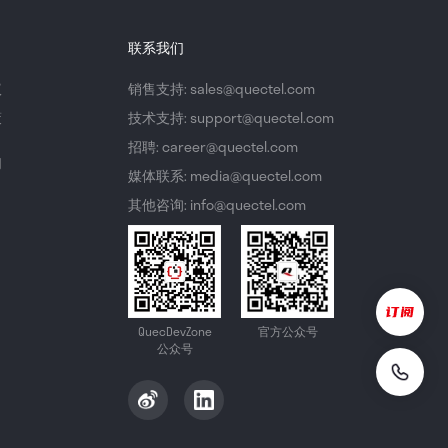
联系我们
议
销售支持: sales@quectel.com
策
技术支持: support@quectel.com
招聘: career@quectel.com
们
媒体联系: media@quectel.com
其他咨询: info@quectel.com
QuecDevZone
官方公众号
公众号