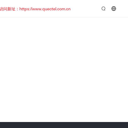
https://www.quectel.com.cn
言：
简
体
中
文