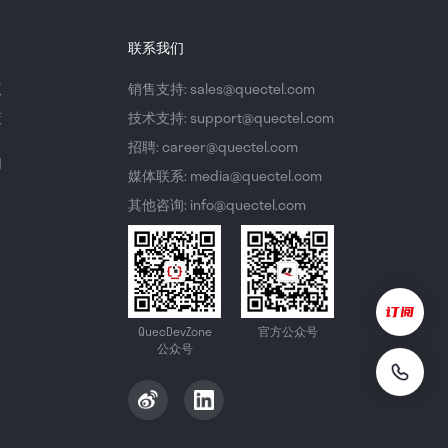
联系我们
议
销售支持: sales@quectel.com
策
技术支持: support@quectel.com
招聘: career@quectel.com
们
媒体联系: media@quectel.com
其他咨询: info@quectel.com
QuecDevZone
官方公众号
公众号