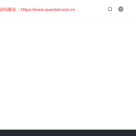
https://www.quectel.com.cn
言：
简
体
中
文