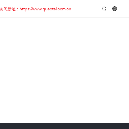
https://www.quectel.com.cn
言：
简
体
中
文