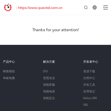
：https://www.quectel.com.cn
言：
简
体
中
Thanks for your attention!
文
产品中心
解决方案
开发者中心
蜂窝模组
DTU
资源下载
单板电脑
智慧农业
文档中心
智能穿戴
开发工具
智能电表
应用笔记
智能定位
Helios SDK
FAQ