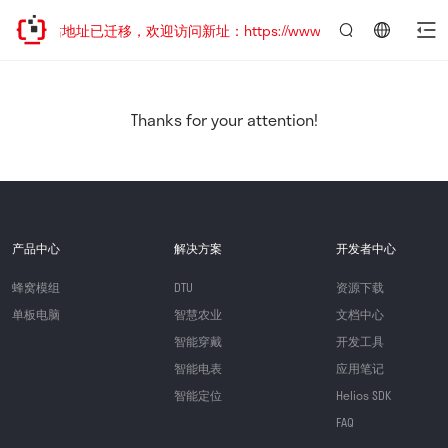
网站地址已迁移，欢迎访问新址：https://www.quectel.com.cn
言：
简
体
中
Thanks for your attention!
文
产品中心
解决方案
开发者中心
蜂窝模组
DTU
资源下载
单板电脑
智慧农业
文档中心
智能穿戴
开发工具
智能电表
应用笔记
智能定位
Helios SDK
FAQ