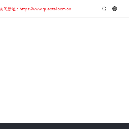
https://www.quectel.com.cn
言：
简
体
中
文