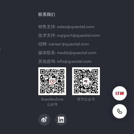
联系我们
议
销售支持: sales@quectel.com
策
技术支持: support@quectel.com
招聘: career@quectel.com
们
媒体联系: media@quectel.com
其他咨询: info@quectel.com
QuecDevZone
官方公众号
公众号