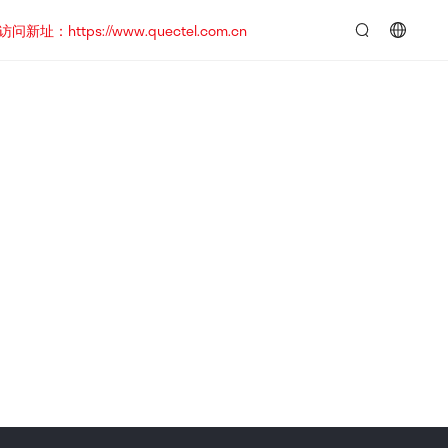
https://www.quectel.com.cn
言：
简
体
中
文