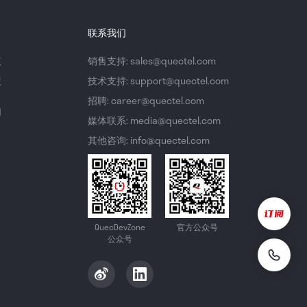
联系我们
议
销售支持: sales@quectel.com
策
技术支持: support@quectel.com
招聘: career@quectel.com
们
媒体联系: media@quectel.com
其他咨询: info@quectel.com
QuecDevZone
官方公众号
公众号