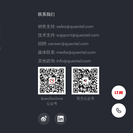
联系我们
议
销售支持: sales@quectel.com
策
技术支持: support@quectel.com
招聘: career@quectel.com
们
媒体联系: media@quectel.com
其他咨询: info@quectel.com
QuecDevZone
官方公众号
公众号