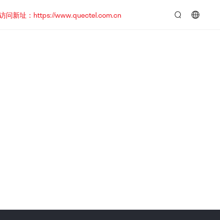
https://www.quectel.com.cn
言：
简
体
中
文