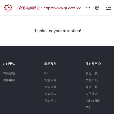
已迁移，欢迎访问新址：https://www.quectel.com.cn
言：
简
体
中
Thanks for your attention!
文
产品中心
解决方案
开发者中心
蜂窝模组
DTU
资源下载
单板电脑
智慧农业
文档中心
智能穿戴
开发工具
智能电表
应用笔记
智能定位
Helios SDK
FAQ