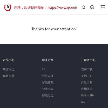
站地址已迁移，欢迎访问新址：https://www.quectel.com.cn
言：
简
体
中
Thanks for your attention!
文
产品中心
解决方案
开发者中心
蜂窝模组
DTU
资源下载
单板电脑
智慧农业
文档中心
智能穿戴
开发工具
智能电表
应用笔记
智能定位
Helios SDK
FAQ