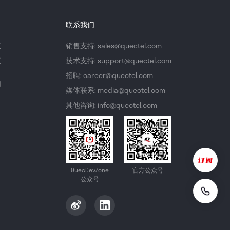
联系我们
议
销售支持: sales@quectel.com
策
技术支持: support@quectel.com
招聘: career@quectel.com
们
媒体联系: media@quectel.com
其他咨询: info@quectel.com
QuecDevZone
官方公众号
公众号