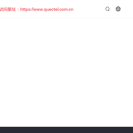
https://www.quectel.com.cn
言：
简
体
中
文