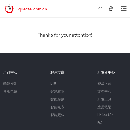
ww.quectel.com.cn
言：
简
体
中
Thanks for your attention!
文
产品中心
解决方案
开发者中心
蜂窝模组
DTU
资源下载
单板电脑
智慧农业
文档中心
智能穿戴
开发工具
智能电表
应用笔记
智能定位
Helios SDK
FAQ