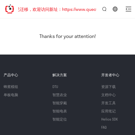
网站地址已迁移，欢迎访问新址：https://www.quectel.com.cn
言：
简
体
中
Thanks for your attention!
文
产品中心
解决方案
开发者中心
蜂窝模组
DTU
资源下载
单板电脑
智慧农业
文档中心
智能穿戴
开发工具
智能电表
应用笔记
智能定位
Helios SDK
FAQ