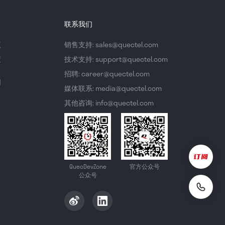
联系我们
议
销售支持: sales@quectel.com
策
技术支持: support@quectel.com
招聘: career@quectel.com
们
媒体联系: media@quectel.com
其他咨询: info@quectel.com
QuecDevZone
官方公众号
公众号