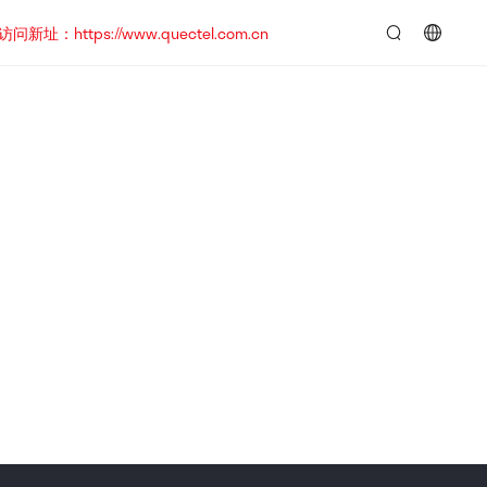
https://www.quectel.com.cn
言：
简
体
中
文