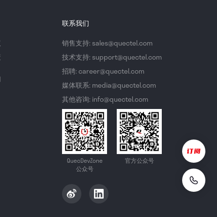
联系我们
议
销售支持: sales@quectel.com
策
技术支持: support@quectel.com
招聘: career@quectel.com
们
媒体联系: media@quectel.com
其他咨询: info@quectel.com
QuecDevZone
官方公众号
公众号