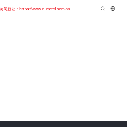
https://www.quectel.com.cn
言：
简
体
中
文