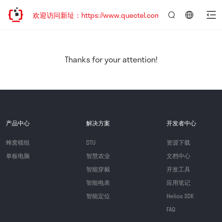
迁移，欢迎访问新址：https://www.quectel.com.cn
言：
简
体
中
Thanks for your attention!
文
产品中心
解决方案
开发者中心
蜂窝模组
DTU
资源下载
单板电脑
智慧农业
文档中心
智能穿戴
开发工具
智能电表
应用笔记
智能定位
Helios SDK
FAQ