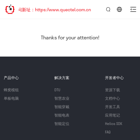
访问新址：https://www.quectel.com.cn
言：
简
体
中
Thanks for your attention!
文
产品中心
解决方案
开发者中心
蜂窝模组
DTU
资源下载
单板电脑
智慧农业
文档中心
智能穿戴
开发工具
智能电表
应用笔记
智能定位
Helios SDK
FAQ