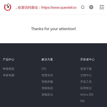
已迁移，欢迎访问新址：https://www.quectel.com.cn
言：
简
体
中
Thanks for your attention!
文
产品中心
解决方案
开发者中心
蜂窝模组
DTU
资源下载
单板电脑
智慧农业
文档中心
智能穿戴
开发工具
智能电表
应用笔记
智能定位
Helios SDK
FAQ