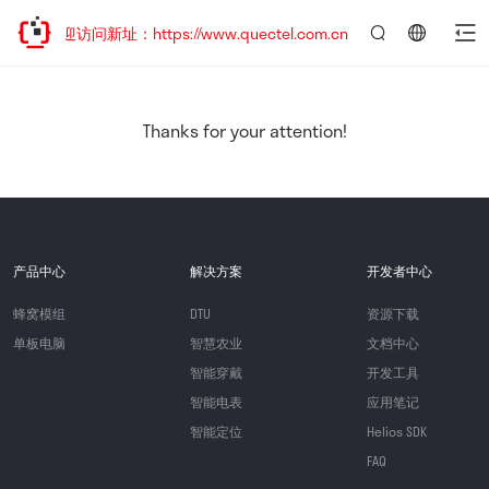
，欢迎访问新址：https://www.quectel.com.cn
言：
简
体
中
Thanks for your attention!
文
产品中心
解决方案
开发者中心
蜂窝模组
DTU
资源下载
单板电脑
智慧农业
文档中心
智能穿戴
开发工具
智能电表
应用笔记
智能定位
Helios SDK
FAQ