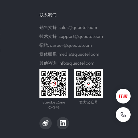
联系我们
议
销售支持: sales@quectel.com
策
技术支持: support@quectel.com
招聘: career@quectel.com
们
媒体联系: media@quectel.com
其他咨询: info@quectel.com
QuecDevZone
官方公众号
公众号