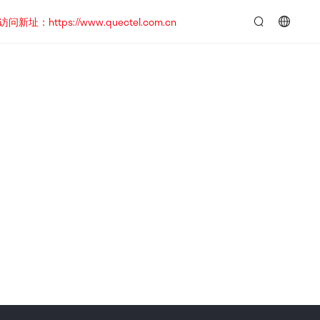
https://www.quectel.com.cn
言：
简
体
中
文