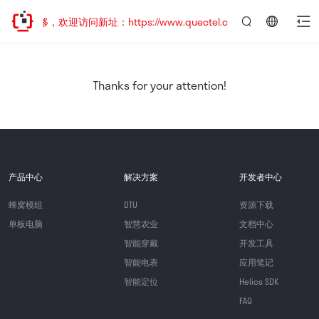
址已迁移，欢迎访问新址：https://www.quectel.com.cn
言：
简
体
中
Thanks for your attention!
文
产品中心
解决方案
开发者中心
蜂窝模组
DTU
资源下载
单板电脑
智慧农业
文档中心
智能穿戴
开发工具
智能电表
应用笔记
智能定位
Helios SDK
FAQ