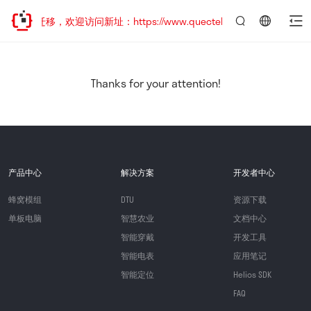
地址已迁移，欢迎访问新址：https://www.quectel.com.cn
言：
简
体
中
Thanks for your attention!
文
产品中心
解决方案
开发者中心
蜂窝模组
DTU
资源下载
单板电脑
智慧农业
文档中心
智能穿戴
开发工具
智能电表
应用笔记
智能定位
Helios SDK
FAQ