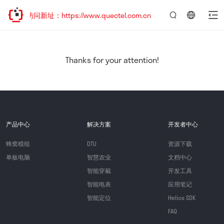
迎访问新址：https://www.quectel.com.cn
言：
简
体
中
Thanks for your attention!
文
产品中心
解决方案
开发者中心
蜂窝模组
DTU
资源下载
单板电脑
智慧农业
文档中心
智能穿戴
开发工具
智能电表
应用笔记
智能定位
Helios SDK
FAQ