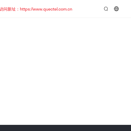
https://www.quectel.com.cn
言：
简
体
中
文