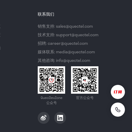
联系我们
议
销售支持: sales@quectel.com
策
技术支持: support@quectel.com
招聘: career@quectel.com
们
媒体联系: media@quectel.com
其他咨询: info@quectel.com
QuecDevZone
官方公众号
公众号