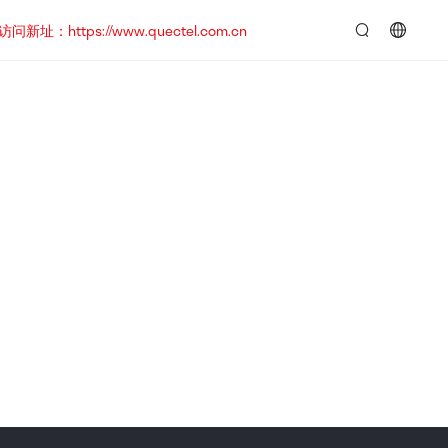
https://www.quectel.com.cn
言：
简
体
中
文