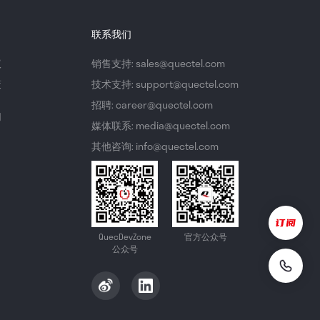
联系我们
议
销售支持: sales@quectel.com
策
技术支持: support@quectel.com
招聘: career@quectel.com
们
媒体联系: media@quectel.com
其他咨询: info@quectel.com
QuecDevZone
官方公众号
公众号