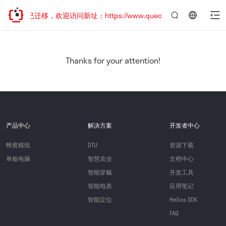
网站地址已迁移，欢迎访问新址：https://www.quectel.com.cn
言：
简
体
中
Thanks for your attention!
文
产品中心
解决方案
开发者中心
蜂窝模组
DTU
资源下载
单板电脑
智慧农业
文档中心
智能穿戴
开发工具
智能电表
应用笔记
智能定位
Helios SDK
FAQ