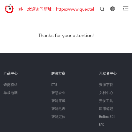
地址已迁移，欢迎访问新址：https://www.quectel.com.cn
言：
简
体
中
Thanks for your attention!
文
产品中心
解决方案
开发者中心
蜂窝模组
DTU
资源下载
单板电脑
智慧农业
文档中心
智能穿戴
开发工具
智能电表
应用笔记
智能定位
Helios SDK
FAQ