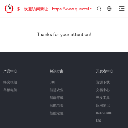
址已迁移，欢迎访问新址：https://www.quectel.com.cn
言：
简
体
中
Thanks for your attention!
文
产品中心
解决方案
开发者中心
蜂窝模组
DTU
资源下载
单板电脑
智慧农业
文档中心
智能穿戴
开发工具
智能电表
应用笔记
智能定位
Helios SDK
FAQ