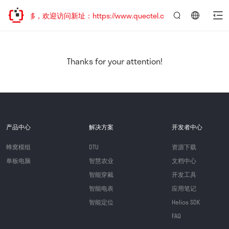
址已迁移，欢迎访问新址：https://www.quectel.com.cn
言：
简
体
中
Thanks for your attention!
文
产品中心
解决方案
开发者中心
蜂窝模组
DTU
资源下载
单板电脑
智慧农业
文档中心
智能穿戴
开发工具
智能电表
应用笔记
智能定位
Helios SDK
FAQ