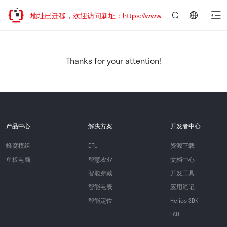
网站地址已迁移，欢迎访问新址：https://www.quectel.com.cn
言：
简
体
中
Thanks for your attention!
文
产品中心
解决方案
开发者中心
蜂窝模组
DTU
资源下载
单板电脑
智慧农业
文档中心
智能穿戴
开发工具
智能电表
应用笔记
智能定位
Helios SDK
FAQ