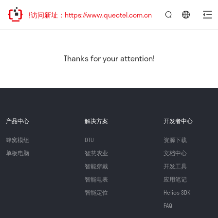
欢迎访问新址：https://www.quectel.com.cn
言：
简
体
中
Thanks for your attention!
文
产品中心
解决方案
开发者中心
蜂窝模组
DTU
资源下载
单板电脑
智慧农业
文档中心
智能穿戴
开发工具
智能电表
应用笔记
智能定位
Helios SDK
FAQ