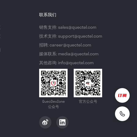
联系我们
议
销售支持: sales@quectel.com
策
技术支持: support@quectel.com
招聘: career@quectel.com
们
媒体联系: media@quectel.com
其他咨询: info@quectel.com
QuecDevZone
官方公众号
公众号