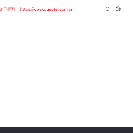
https://www.quectel.com.cn
言：
简
体
中
文