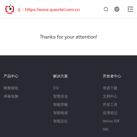
址：https://www.quectel.com.cn
言：
简
体
中
Thanks for your attention!
文
产品中心
解决方案
开发者中心
蜂窝模组
DTU
资源下载
单板电脑
智慧农业
文档中心
智能穿戴
开发工具
智能电表
应用笔记
智能定位
Helios SDK
FAQ