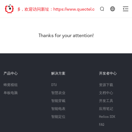
址已迁移，欢迎访问新址：https://www.quectel.com.cn
言：
简
体
中
Thanks for your attention!
文
产品中心
解决方案
开发者中心
蜂窝模组
DTU
资源下载
单板电脑
智慧农业
文档中心
智能穿戴
开发工具
智能电表
应用笔记
智能定位
Helios SDK
FAQ