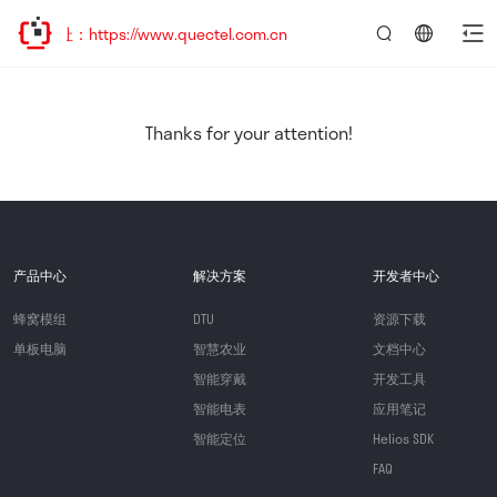
：https://www.quectel.com.cn
言：
简
体
中
Thanks for your attention!
文
产品中心
解决方案
开发者中心
蜂窝模组
DTU
资源下载
单板电脑
智慧农业
文档中心
智能穿戴
开发工具
智能电表
应用笔记
智能定位
Helios SDK
FAQ