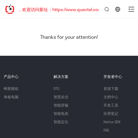
已迁移，欢迎访问新址：https://www.quectel.com.cn
言：
简
体
中
Thanks for your attention!
文
产品中心
解决方案
开发者中心
蜂窝模组
DTU
资源下载
单板电脑
智慧农业
文档中心
智能穿戴
开发工具
智能电表
应用笔记
智能定位
Helios SDK
FAQ