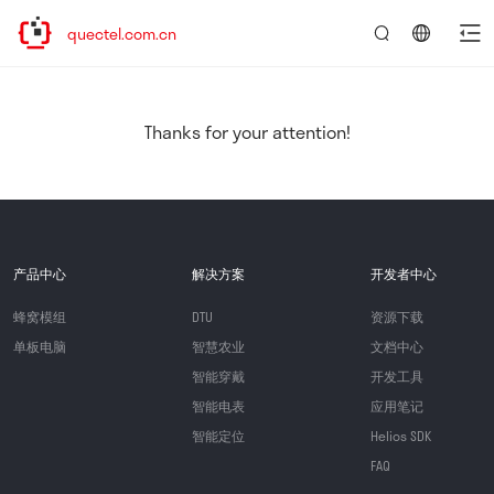
ww.quectel.com.cn
言：
简
体
中
Thanks for your attention!
文
产品中心
解决方案
开发者中心
蜂窝模组
DTU
资源下载
单板电脑
智慧农业
文档中心
智能穿戴
开发工具
智能电表
应用笔记
智能定位
Helios SDK
FAQ