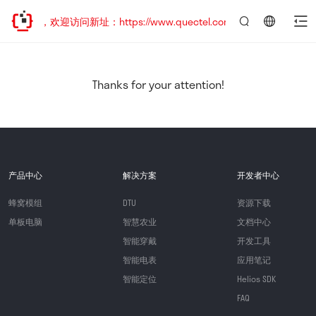
已迁移，欢迎访问新址：https://www.quectel.com.cn
言：
简
体
中
Thanks for your attention!
文
产品中心
解决方案
开发者中心
蜂窝模组
DTU
资源下载
单板电脑
智慧农业
文档中心
智能穿戴
开发工具
智能电表
应用笔记
智能定位
Helios SDK
FAQ