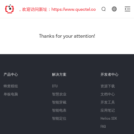
已迁移，欢迎访问新址：https://www.quectel.com.cn
言：
简
体
中
Thanks for your attention!
文
产品中心
解决方案
开发者中心
蜂窝模组
DTU
资源下载
单板电脑
智慧农业
文档中心
智能穿戴
开发工具
智能电表
应用笔记
智能定位
Helios SDK
FAQ