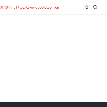
https://www.quectel.com.cn
言：
简
体
中
文