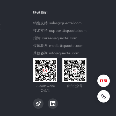
联系我们
议
销售支持: sales@quectel.com
策
技术支持: support@quectel.com
招聘: career@quectel.com
们
媒体联系: media@quectel.com
其他咨询: info@quectel.com
QuecDevZone
官方公众号
公众号