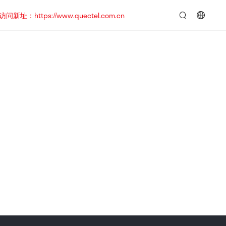
https://www.quectel.com.cn
言：
简
体
中
文