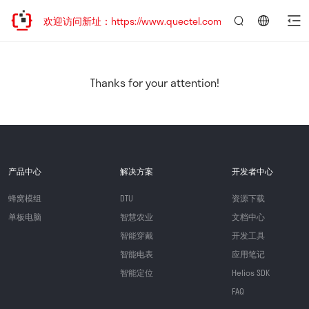
迁移，欢迎访问新址：https://www.quectel.com.cn
言：
简
体
中
Thanks for your attention!
文
产品中心
解决方案
开发者中心
蜂窝模组
DTU
资源下载
单板电脑
智慧农业
文档中心
智能穿戴
开发工具
智能电表
应用笔记
智能定位
Helios SDK
FAQ