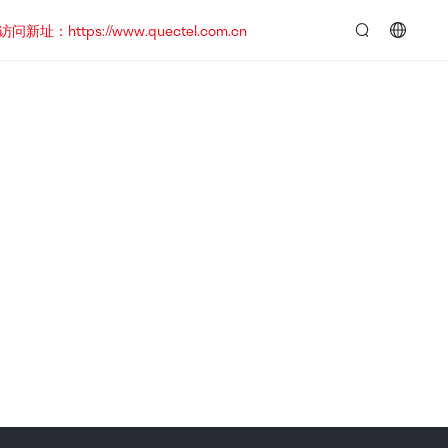
https://www.quectel.com.cn
言：
简
体
中
文