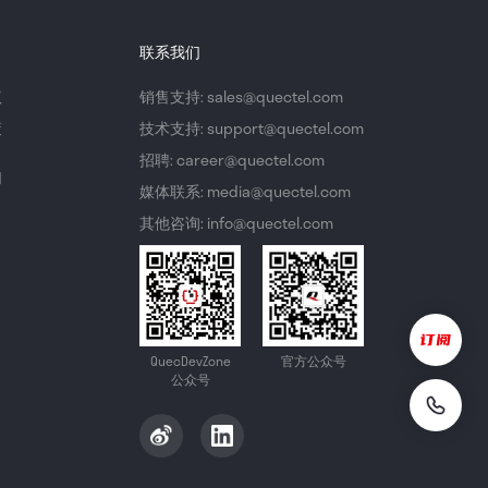
联系我们
议
销售支持: sales@quectel.com
策
技术支持: support@quectel.com
招聘: career@quectel.com
们
媒体联系: media@quectel.com
其他咨询: info@quectel.com
QuecDevZone
官方公众号
公众号