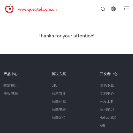
//www.quectel.com.cn
言：
简
体
中
Thanks for your attention!
文
产品中心
解决方案
开发者中心
蜂窝模组
DTU
资源下载
单板电脑
智慧农业
文档中心
智能穿戴
开发工具
智能电表
应用笔记
智能定位
Helios SDK
FAQ