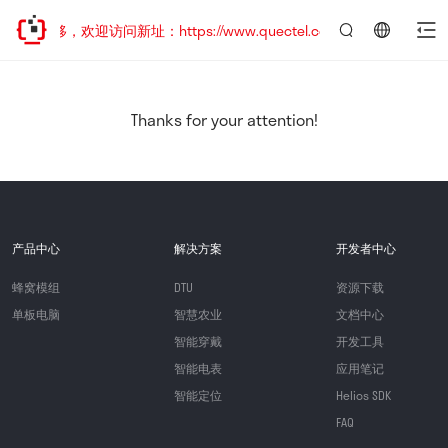
址已迁移，欢迎访问新址：https://www.quectel.com.cn
言：
简
体
中
Thanks for your attention!
文
产品中心
解决方案
开发者中心
蜂窝模组
DTU
资源下载
单板电脑
智慧农业
文档中心
智能穿戴
开发工具
智能电表
应用笔记
智能定位
Helios SDK
FAQ