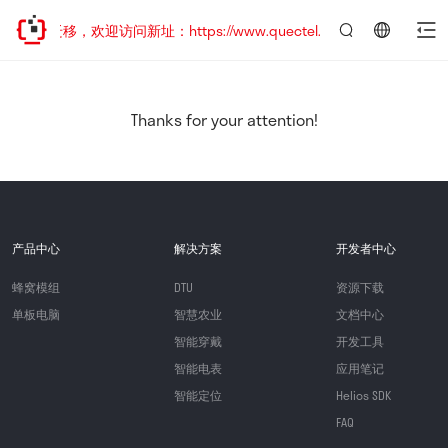
地址已迁移，欢迎访问新址：https://www.quectel.com.cn
言：
简
体
中
Thanks for your attention!
文
产品中心
解决方案
开发者中心
蜂窝模组
DTU
资源下载
单板电脑
智慧农业
文档中心
智能穿戴
开发工具
智能电表
应用笔记
智能定位
Helios SDK
FAQ