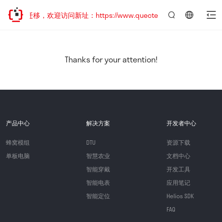
地址已迁移，欢迎访问新址：https://www.quectel.com.cn
言：
简
体
中
Thanks for your attention!
文
产品中心
解决方案
开发者中心
蜂窝模组
DTU
资源下载
单板电脑
智慧农业
文档中心
智能穿戴
开发工具
智能电表
应用笔记
智能定位
Helios SDK
FAQ