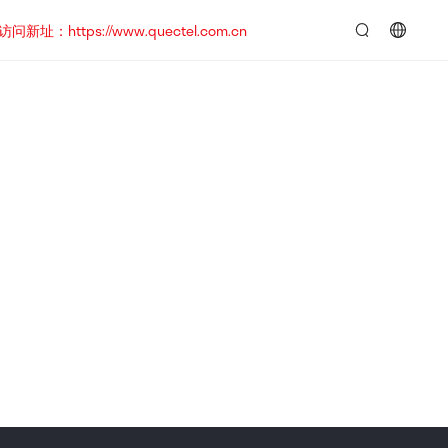
https://www.quectel.com.cn
言：
简
体
中
文