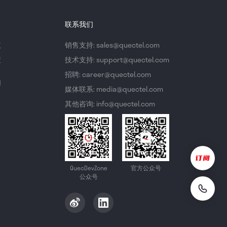
联系我们
议
销售支持: sales@quectel.com
策
技术支持: support@quectel.com
招聘: career@quectel.com
们
媒体联系: media@quectel.com
其他咨询: info@quectel.com
QuecDevZone
官方公众号
公众号