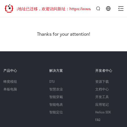
网站地址已迁移，欢迎访问新址：https://www.quectel.com.cn
言：
简
体
中
Thanks for your attention!
文
产品中心
解决方案
开发者中心
蜂窝模组
DTU
资源下载
单板电脑
智慧农业
文档中心
智能穿戴
开发工具
智能电表
应用笔记
智能定位
Helios SDK
FAQ