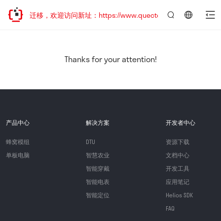
站地址已迁移，欢迎访问新址：https://www.quectel.com.cn
言：
简
体
中
Thanks for your attention!
文
产品中心
解决方案
开发者中心
蜂窝模组
DTU
资源下载
单板电脑
智慧农业
文档中心
智能穿戴
开发工具
智能电表
应用笔记
智能定位
Helios SDK
FAQ